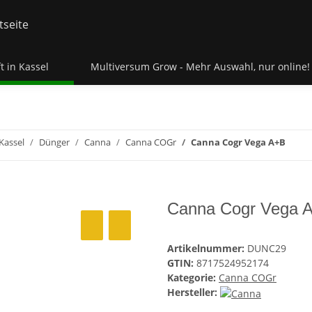
t in Kassel
Multiversum Grow - Mehr Auswahl, nur online!
Kassel
Dünger
Canna
Canna COGr
Canna Cogr Vega A+B
Canna Cogr Vega 
Artikelnummer:
DUNC29
GTIN:
8717524952174
Kategorie:
Canna COGr
Hersteller: