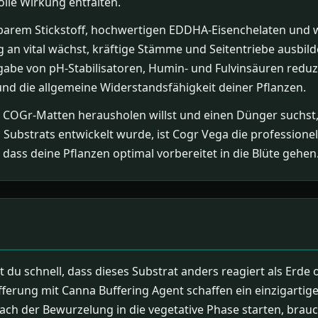
olle Wirkung entfalten.
ierbarem Stickstoff, hochwertigen EDDHA-Eisenchelaten und
ng an vital wächst, kräftige Stämme und Seitentriebe ausbil
ugabe von pH-Stabilisatoren, Humin- und Fulvinsäuren redu
t und die allgemeine Widerstandsfähigkeit deiner Pflanzen.
OGr-Matten herausholen willst und einen Dünger suchst, d
Substrats entwickelt wurde, ist Cogr Vega die professionel
dass deine Pflanzen optimal vorbereitet in die Blüte gehen
du schnell, dass dieses Substrat anders reagiert als Erde
ufferung mit Canna Buffering Agent schaffen ein einzigarti
h der Bewurzelung in die vegetative Phase starten, brauche