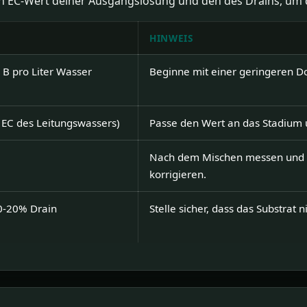
n EC-Wert deiner Ausgangslösung und den des Drains, um d
HINWEIS
 B pro Liter Wasser
Beginne mit einer geringeren Do
. EC des Leitungswassers)
Passe den Wert an das Stadium u
Nach dem Mischen messen und b
korrigieren.
10-20% Drain
Stelle sicher, dass das Substrat n