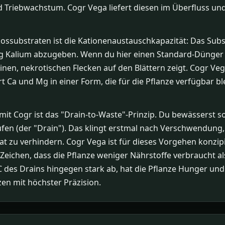
nd Triebwachstum. Cogr Vega liefert diesen im Überfluss und 
ssubstraten ist die Kationenaustauschkapazität: Das Subs
Kalium abzugeben. Wenn du hier einen Standard-Dünger v
nen, nekrotischen Flecken auf den Blättern zeigt. Cogr Veg
rt Ca und Mg in einer Form, die für die Pflanze verfügbar bl
it Cogr ist das "Drain-to-Waste"-Prinzip. Du bewässerst 
en (der "Drain"). Das klingt erstmal nach Verschwendung, i
 zu verhindern. Cogr Vega ist für dieses Vorgehen konzip
n Zeichen, dass die Pflanze weniger Nährstoffe verbraucht a
EC des Drains hingegen stark ab, hat die Pflanze Hunger un
zen mit höchster Präzision.