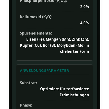
Phosphorpentoxid (P₂O₅):
2.0%
Kaliumoxid (K₂O):
4.0%
Spurenelemente:
Eisen (Fe), Mangan (Mn), Zink (Zn),
Kupfer (Cu), Bor (B), Molybdän (Mo) in
chelierter Form
ANWENDUNGSPARAMETER
Substrat:
Optimiert für torfbasierte
Erdmischungen
Phase: