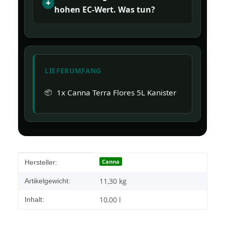
hohen EC-Wert. Was tun?
LIEFERUMFANG
1x Canna Terra Flores 5L Kanister
Produkteigenschaft
Wert
Canna
Hersteller:
11,30
kg
Artikelgewicht:
10,00 l
Inhalt: