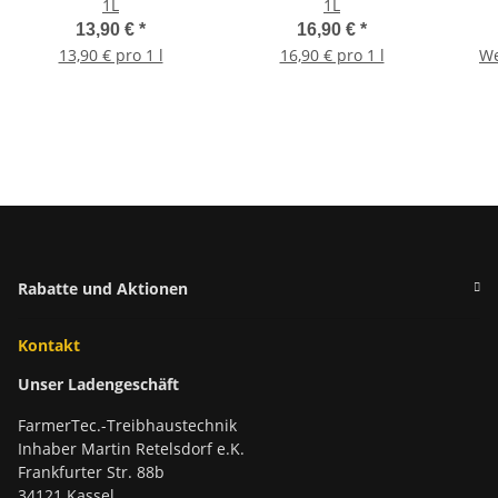
1L
1L
13,90 €
*
16,90 €
*
13,90 € pro 1 l
16,90 € pro 1 l
We
Rabatte und Aktionen
Kontakt
Unser Ladengeschäft
FarmerTec.-Treibhaustechnik
Inhaber Martin Retelsdorf e.K.
Frankfurter Str. 88b
34121 Kassel