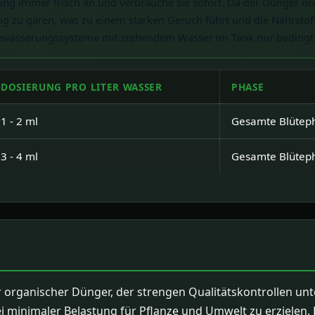
ng immer frisch an und verbrauche sie sofort. Da der Dünger orga
ung zu gären, was zu einem starken Geruch führt und die Nährst
Bewässerungssysteme mit stehendem Wasser im Tank nur bedingt 
DOSIERUNG PRO LITER WASSER
PHASE
1 - 2 ml
Gesamte Blüteph
3 - 4 ml
Gesamte Blüteph
er organischer Dünger, der strengen Qualitätskontrollen un
 minimaler Belastung für Pflanze und Umwelt zu erzielen. 