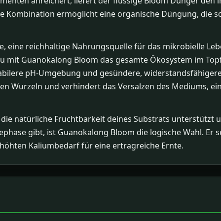
menten anreichert, liefert der flüssige Bloom Dünger den 
se Kombination ermöglicht eine organische Düngung, die s
, eine reichhaltige Nahrungsquelle für das mikrobielle Leb
t du mit Guanokalong Bloom das gesamte Ökosystem im Topf
abilere pH-Umgebung und gesündere, widerstandsfähigere 
hen Wurzeln und verhindert das Versalzen des Mediums, ei
ie natürliche Fruchtbarkeit deines Substrats unterstützt un
tephase gibt, ist Guanokalong Bloom die logische Wahl. Er s
hten Kaliumbedarf für eine ertragreiche Ernte.