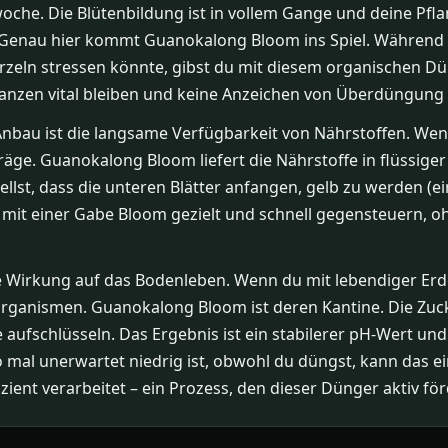
ütewoche. Die Blütenbildung ist in vollem Gange und deine P
 Genau hier kommt Guanokalong Bloom ins Spiel. Während 
urzeln stressen könnte, gibst du mit diesem organischen D
lanzen vital bleiben und keine Anzeichen von Überdüngung 
Anbau ist die langsame Verfügbarkeit von Nährstoffen. Wen
träge. Guanokalong Bloom liefert die Nährstoffe in flüssige
ellst, dass die unteren Blätter anfangen, gelb zu werden (e
 mit einer Gabe Bloom gezielt und schnell gegensteuern, o
 Wirkung auf das Bodenleben. Wenn du mit lebendiger Erd
organismen. Guanokalong Bloom ist deren Kantine. Die Zuck
e aufschlüsseln. Das Ergebnis ist ein stabilerer pH-Wert u
mal unerwartet niedrig ist, obwohl du düngst, kann das ei
zient verarbeitet – ein Prozess, den dieser Dünger aktiv för