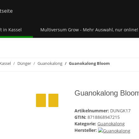
t in Kassel
Multiversum Grow - Mehr Auswahl, nur online!
Kassel
Dünger
Guanokalong
Guanokalong Bloom
Guanokalong Bloo
Artikelnummer:
DUNGK17
GTIN:
8718868947215
Kategorie:
Guanokalong
Hersteller: