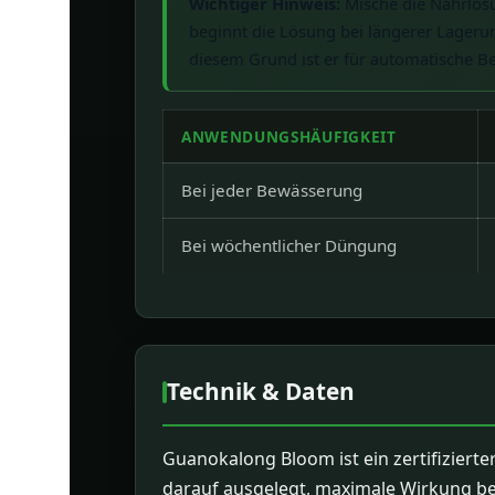
Wichtiger Hinweis:
Mische die Nährlösu
beginnt die Lösung bei längerer Lager
diesem Grund ist er für automatische 
ANWENDUNGSHÄUFIGKEIT
Bei jeder Bewässerung
Bei wöchentlicher Düngung
Technik & Daten
Guanokalong Bloom ist ein zertifiziert
darauf ausgelegt, maximale Wirkung bei