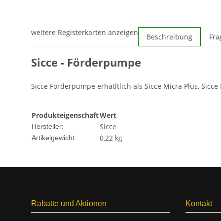
weitere Registerkarten anzeigen
Beschreibung
Fra
Sicce - Förderpumpe
Sicce Förderpumpe erhätltlich als Sicce Micra Plus, Sicce
Produkteigenschaft
Wert
Sicce
Hersteller:
0,22
kg
Artikelgewicht:
Rabatte und Aktionen
Kontakt