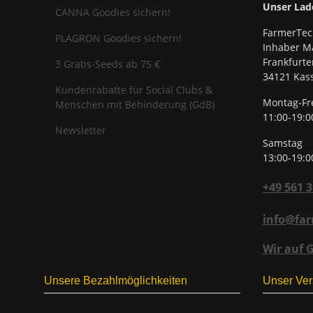
Unser Lad
CANNA Goodies sichern!
FarmerTec
PLAGRON Goodies sichern!
Inhaber Ma
Frankfurte
3 Gratis-Seeds ab 75 €
34121 Kass
Kundenrabatte für Social Clubs &
Montag-Fr
Menschen mit Behinderung (GdB)
11:00-19:0
Newsletter
Samstag
13:00-19:0
+49 561 
info@far
Wir auf 
Unsere Bezahlmöglichkeiten
Unser Ver