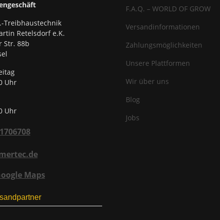
engeschäft
F.A.Q. – WORLD OF GROW
.-Treibhaustechnik
Versandinformationen
rtin Retelsdorf e.K.
r Str. 88b
Zahlungsmöglichkeiten
el
Unsere Plattformen
eitag
Wir über uns
0 Uhr
Blog
0 Uhr
Jobs
31706708
mertec.de
Google Maps
sandpartner