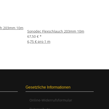
uch 203mm 10m
Sonodec Flexschlauch 203mm 10m
67,50 €
*
6,75 € pro 1 m
Gesetzliche Informationen
Online-Widerrufsformular