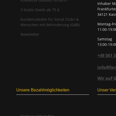
PLAGRON Goodies sichern!
Inhaber Ma
Frankfurte
3 Gratis-Seeds ab 75 €
34121 Kass
Kundenrabatte für Social Clubs &
Montag-Fr
Menschen mit Behinderung (GdB)
11:00-19:0
Newsletter
Samstag
13:00-19:0
+49 561 
info@far
Wir auf 
Unsere Bezahlmöglichkeiten
Unser Ver