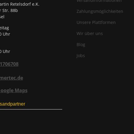
Versandinformationen
rtin Retelsdorf e.K.
r Str. 88b
Zahlungsmöglichkeiten
el
Unsere Plattformen
eitag
Wir über uns
0 Uhr
Blog
0 Uhr
Jobs
31706708
mertec.de
Google Maps
sandpartner