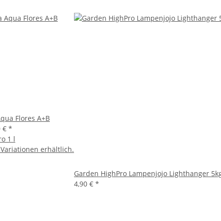
qua Flores A+B
0 €
*
ro 1 l
Variationen erhältlich.
Garden HighPro Lampenjojo Lighthanger 5k
4,90 €
*