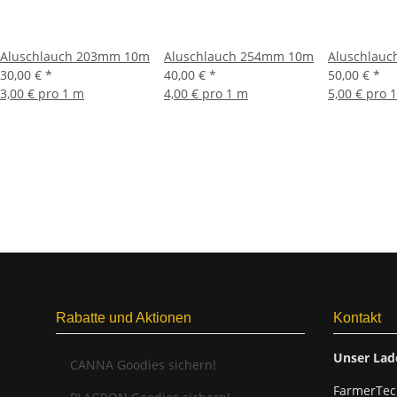
Aluschlauch 203mm 10m
Aluschlauch 254mm 10m
Aluschlau
30,00 €
*
40,00 €
*
50,00 €
*
3,00 € pro 1 m
4,00 € pro 1 m
5,00 € pro 
Rabatte und Aktionen
Kontakt
Unser Lad
CANNA Goodies sichern!
FarmerTec