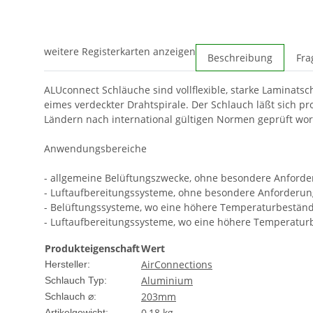
weitere Registerkarten anzeigen
Beschreibung
Fra
ALUconnect Schläuche sind vollflexible, starke Lamina
eimes verdeckter Drahtspirale. Der Schlauch läßt sich 
Ländern nach international gültigen Normen geprüft wo
Anwendungsbereiche
- allgemeine Belüftungszwecke, ohne besondere Anford
- Luftaufbereitungssysteme, ohne besondere Anforderu
- Belüftungssysteme, wo eine höhere Temperaturbeständig
- Luftaufbereitungssysteme, wo eine höhere Temperaturbe
Produkteigenschaft
Wert
AirConnections
Hersteller:
Aluminium
Schlauch Typ:
203mm
Schlauch ⌀:
0,18
kg
Artikelgewicht: