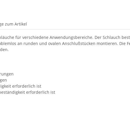
ge zum Artikel
tschläuche für verschiedene Anwendungsbereiche. Der Schlauch be
problemlos an runden und ovalen Anschlußstücken montieren. Die F
rden.
erungen
ngen
keit erforderlich ist
ständigkeit erforderlich ist