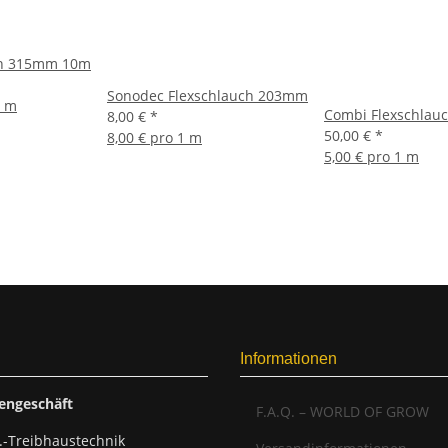
ch 315mm 10m
Sonodec Flexschlauch 203mm
1 m
Combi Flexschla
8,00 €
*
50,00 €
*
8,00 € pro 1 m
5,00 € pro 1 m
Informationen
engeschäft
F.A.Q. – WORLD OF GROW
.-Treibhaustechnik