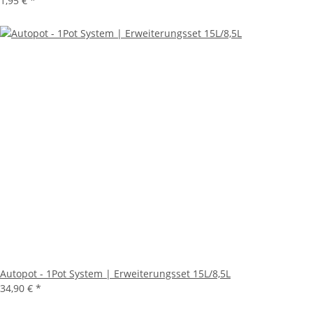
1,95 €
*
Autopot - 1Pot System | Erweiterungsset 15L/8,5L
34,90 €
*