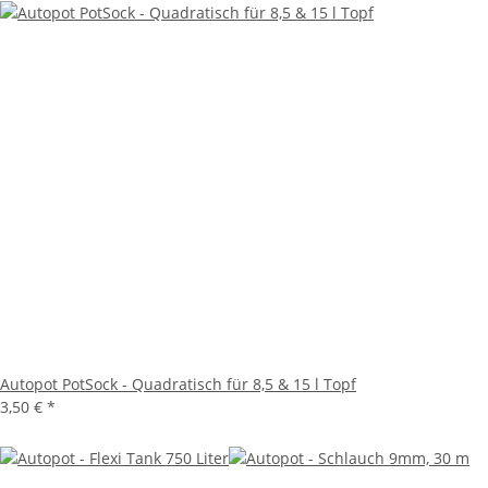
Autopot PotSock - Quadratisch für 8,5 & 15 l Topf
3,50 €
*