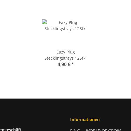
Eazy Plug
Stecklingstrays 12Stk.
4,90 €
*
Informationen
engeschäft
F.A.Q. – WORLD OF GROW