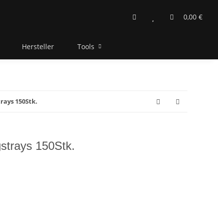
0,00 €
Hersteller
Tools
trays 150Stk.
gstrays 150Stk.