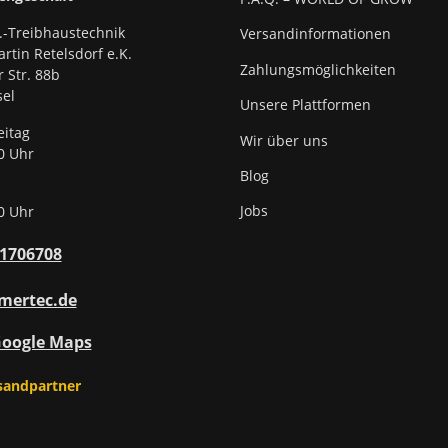
.-Treibhaustechnik
Versandinformationen
rtin Retelsdorf e.K.
Zahlungsmöglichkeiten
r Str. 88b
el
Unsere Plattformen
eitag
Wir über uns
0 Uhr
Blog
Jobs
0 Uhr
31706708
mertec.de
Google Maps
sandpartner