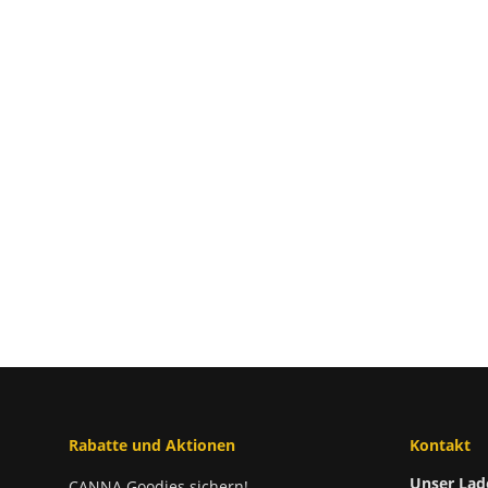
Rabatte und Aktionen
Kontakt
Unser Lad
CANNA Goodies sichern!