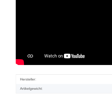
Produkteigenschaft
Wert
Hersteller:
Artikelgewicht: