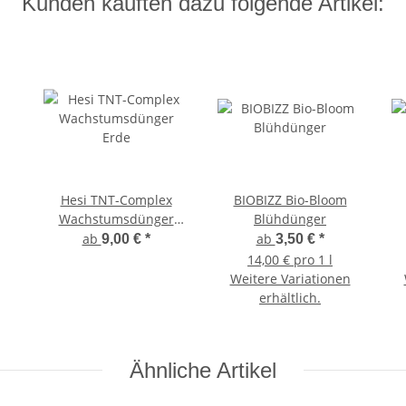
Kunden kauften dazu folgende Artikel:
Hesi TNT-Complex
BIOBIZZ Bio-Bloom
Wachstumsdünger
Blühdünger
Erde
ab
ab
9,00 €
*
3,50 €
*
14,00 € pro 1 l
Weitere Variationen
erhältlich.
Ähnliche Artikel