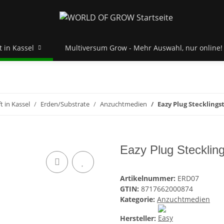
 in Kassel
Multiversum Grow - Mehr Auswahl, nur online!
 in Kassel
Erden/Substrate
Anzuchtmedien
Eazy Plug Stecklings
Eazy Plug Stecklin
Artikelnummer:
ERD07
GTIN:
8717662000874
Kategorie:
Anzuchtmedien
Hersteller: