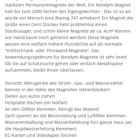
stärksten Permanentmagnete der Welt. Ein Neodym-Magnet
hält bis zum 2000-fachen des Eigengewichtes - Das ist so als
würde ein Mensch eine Boeing 747 anheben!! Ein Magnet der
Größe eines Cent-Stückes hebt problemlos einen
Staubsauger, und schon kleine Magnete ab ca. 4cm³ können
von Hand kaum noch getrennt werden! Diese Magnete
weisen eine vielfach höhere Flussdichte auf als normale
"Kühlschrank- oder Pinnwand-Magnete". Das
Anwendungsspektrum für Neodym-Magnete ist sehr breit!
Ob Sie auf Schatzsuche gehen oder einfach Metallspäne
aufsammeln, bleibt Ihnen überlassen.
Vorsicht: Messgeräte wie Strom-, Gas-, und Wasserzähler
können in der Nähe des Magneten stehenbleiben!
Dellen aus Autos ziehen
Festplatte löschen (im Notfall)
An den Ölfilter klemmen. Reinigt das Motoröl
Sprit sparen! An die Benzinleitung und Luftfilter klemmen
Wasserentkalkung und Wasserbelebung fürs ganze Haus (an
die Hauptwasserleitung klemmen)
EC-Karten und Videotapes löschen