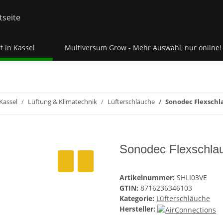
t in Kassel
Multiversum Grow - Mehr Auswahl, nur online!
Kassel
Lüftung & Klimatechnik
Lüfterschläuche
Sonodec Flexsch
Sonodec Flexschl
Artikelnummer:
SHLI03VE
GTIN:
8716236346103
Kategorie:
Lüfterschläuche
Hersteller: