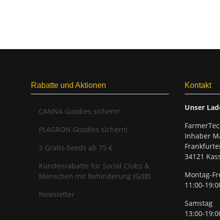
Rabatte und Aktionen
Kontakt
Unser Lad
CANNA Goodies sichern!
FarmerTec
PLAGRON Goodies sichern!
Inhaber Ma
Frankfurte
3 Gratis-Seeds ab 75 €
34121 Kass
Kundenrabatte für Social Clubs &
Montag-Fr
Menschen mit Behinderung (GdB)
11:00-19:0
Newsletter
Samstag
13:00-19:0