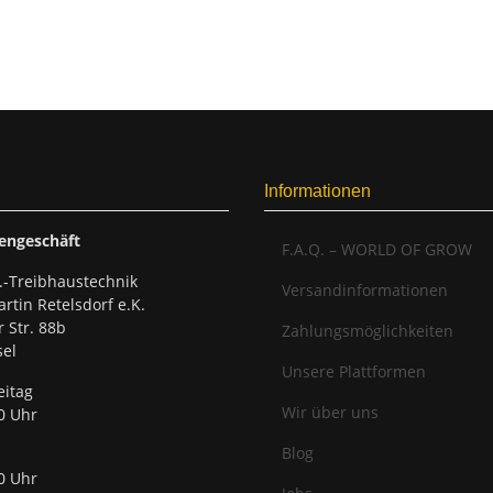
Informationen
engeschäft
F.A.Q. – WORLD OF GROW
.-Treibhaustechnik
Versandinformationen
rtin Retelsdorf e.K.
r Str. 88b
Zahlungsmöglichkeiten
el
Unsere Plattformen
eitag
Wir über uns
0 Uhr
Blog
0 Uhr