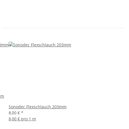
mm
Sonodec Flexschlauch 203mm
8,00 €
*
8,00 € pro 1 m