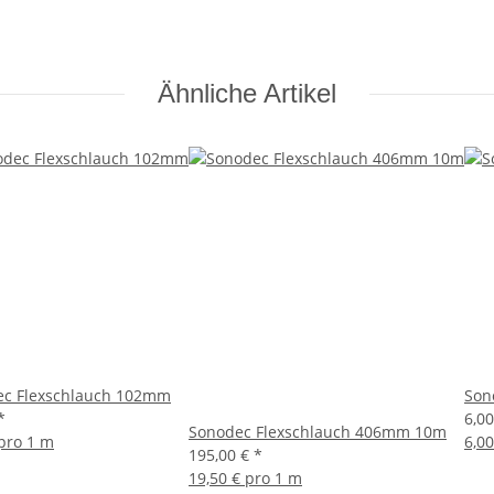
Ähnliche Artikel
ec Flexschlauch 102mm
Son
*
6,0
Sonodec Flexschlauch 406mm 10m
 pro 1 m
6,0
195,00 €
*
19,50 € pro 1 m