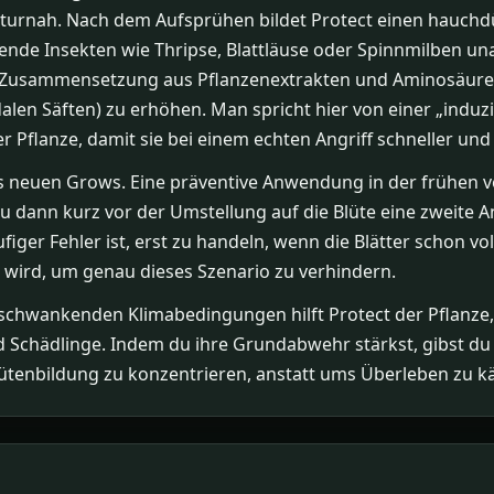
turnah. Nach dem Aufsprühen bildet Protect einen hauchd
augende Insekten wie Thripse, Blattläuse oder Spinnmilben 
ie Zusammensetzung aus Pflanzenextrakten und Aminosäuren
alen Säften) zu erhöhen. Man spricht hier von einer „induz
 Pflanze, damit sie bei einem echten Angriff schneller und
ines neuen Grows. Eine präventive Anwendung in der frühen
 dann kurz vor der Umstellung auf die Blüte eine zweite 
ufiger Fehler ist, erst zu handeln, wenn die Blätter schon vo
t wird, um genau dieses Szenario zu verhindern.
schwankenden Klimabedingungen hilft Protect der Pflanze, v
d Schädlinge. Indem du ihre Grundabwehr stärkst, gibst du i
ütenbildung zu konzentrieren, anstatt ums Überleben zu 