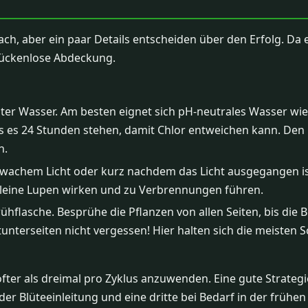
ch, aber ein paar Details entscheiden über den Erfolg. Da es
 lückenlose Abdeckung.
 Liter Wasser. Am besten eignet sich pH-neutrales Wasser 
ass es 24 Stunden stehen, damit Chlor entweichen kann. Den
n.
achem Licht oder kurz nachdem das Licht ausgegangen ist
kleine Lupen wirken und zu Verbrennungen führen.
hflasche. Besprühe die Pflanzen von allen Seiten, bis die Bl
tunterseiten nicht vergessen! Hier halten sich die meisten S
 öfter als dreimal pro Zyklus anzuwenden. Eine gute Strateg
 Blüteeinleitung und eine dritte bei Bedarf in der frühen B