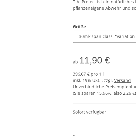
T.A. Protect ist ein natürliches
pflanzeneigene Abwehr und sch
Größe
11,90 €
ab
396,67 € pro 1 l
inkl. 19% USt. , zzgl.
Versand
Unverbindliche Preisempfehlun
(Sie sparen
15.96%
, also
2,26 €
)
Sofort verfügbar
x