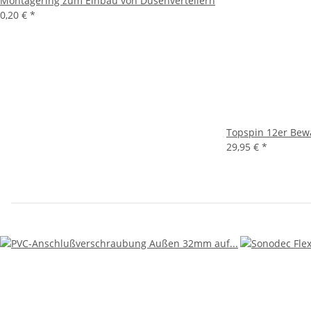
Montagering zum Einbau von Düsenverteilern
0,20 €
*
Topspin 12er Bewä
29,95 €
*