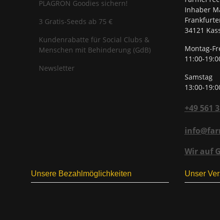
PLAGRON Goodies sichern!
Inhaber Ma
Frankfurte
3 Gratis-Seeds ab 75 €
34121 Kass
Kundenrabatte für Social Clubs &
Montag-Fr
Menschen mit Behinderung (GdB)
11:00-19:0
Newsletter
Samstag
13:00-19:0
+49 561 
info@far
Wir auf 
Unsere Bezahlmöglichkeiten
Unser Ver