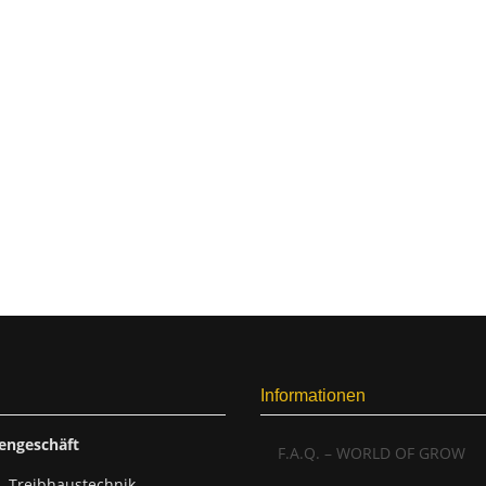
Informationen
engeschäft
F.A.Q. – WORLD OF GROW
.-Treibhaustechnik