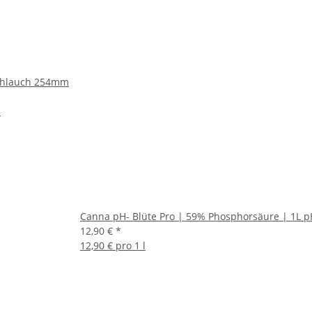
chlauch 254mm
m
Canna pH- Blüte Pro | 59% Phosphorsäure | 1L p
12,90 €
*
12,90 € pro 1 l