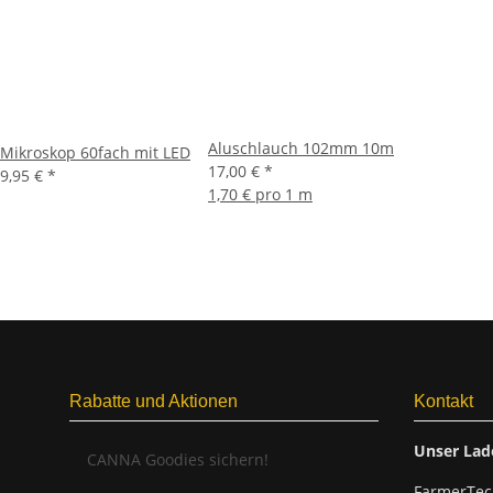
Aluschlauch 102mm 10m
Mikroskop 60fach mit LED
17,00 €
*
9,95 €
*
1,70 € pro 1 m
Rabatte und Aktionen
Kontakt
Unser Lad
CANNA Goodies sichern!
FarmerTec