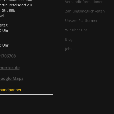
Versandinformationen
rtin Retelsdorf e.K.
r Str. 88b
Zahlungsmöglichkeiten
el
Unsere Plattformen
eitag
Wir über uns
0 Uhr
Blog
0 Uhr
Jobs
31706708
mertec.de
Google Maps
sandpartner