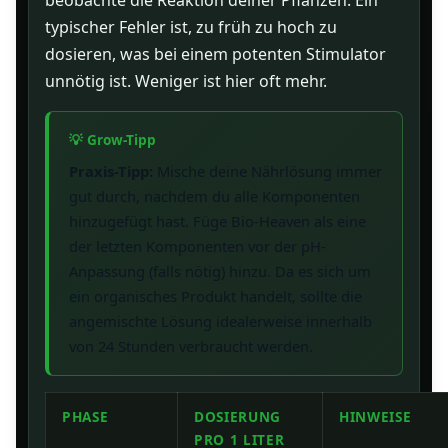
beobachte die Reaktion deiner Pflanzen. Ein
typischer Fehler ist, zu früh zu hoch zu
dosieren, was bei einem potenten Stimulator
unnötig ist. Weniger ist hier oft mehr.
Praxis-Tipp:
Mische deine Nährlösung immer
gut durch, nachdem du alle Komponenten
hinzugefügt hast. Füge Bio-Heaven als eine
der letzten Komponenten vor der pH-
Anpassung (falls nötig) hinzu. Da es sich um
ein organisches Produkt handelt, sollte die
angemischte Lösung idealerweise innerhalb
von 24 Stunden verbraucht werden.
PHASE
DOSIERUNG
HINWEISE
PRO 1 LITER