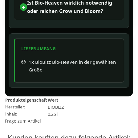
Ist Bio-Heaven wirklich notwendig
oder reichen Grow und Bloom?
LIEFERUMFANG
1x BioBizz Bio-Heaven in der gewählten
Größe
Produkteigenschaft
Wert
BIOBIZZ
Hersteller:
0,25 l
Inhalt:
Frage zum Artikel
Kunden kauften dazu folgende Artikel: