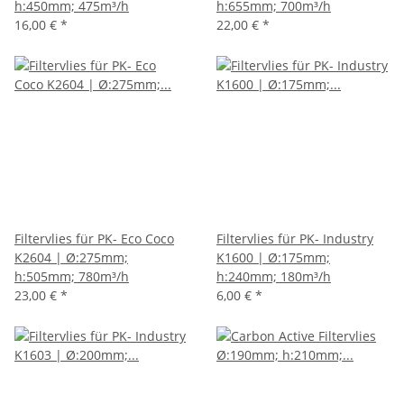
h:450mm; 475m³/h
h:655mm; 700m³/h
16,00 €
*
22,00 €
*
Filtervlies für PK- Eco Coco
Filtervlies für PK- Industry
K2604 | Ø:275mm;
K1600 | Ø:175mm;
h:505mm; 780m³/h
h:240mm; 180m³/h
23,00 €
*
6,00 €
*