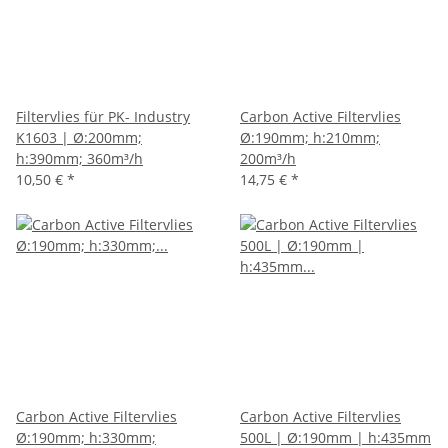
Filtervlies für PK- Industry
Carbon Active Filtervlies
K1603 | Ø:200mm;
Ø:190mm; h:210mm;
h:390mm; 360m³/h
200m³/h
10,50 €
*
14,75 €
*
Carbon Active Filtervlies
Carbon Active Filtervlies
Ø:190mm; h:330mm;
500L | Ø:190mm | h:435mm