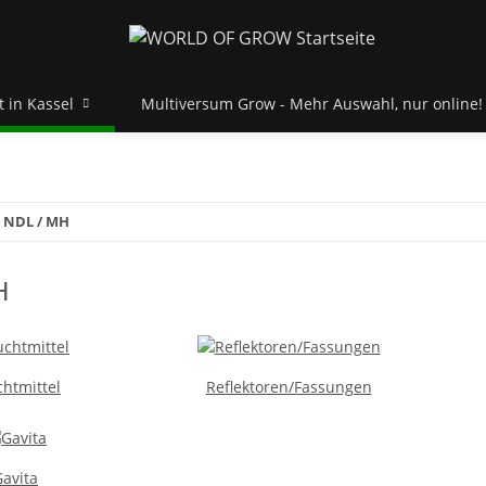
 in Kassel
Multiversum Grow - Mehr Auswahl, nur online!
NDL / MH
H
htmittel
Reflektoren/Fassungen
avita