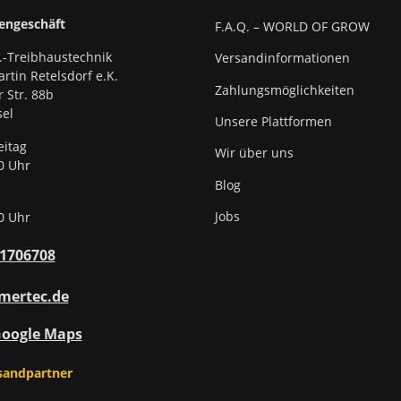
engeschäft
F.A.Q. – WORLD OF GROW
.-Treibhaustechnik
Versandinformationen
rtin Retelsdorf e.K.
Zahlungsmöglichkeiten
r Str. 88b
el
Unsere Plattformen
eitag
Wir über uns
0 Uhr
Blog
Jobs
0 Uhr
31706708
mertec.de
Google Maps
sandpartner