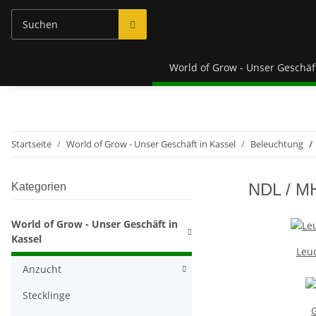
World of Grow - Unser Geschäft
Startseite
World of Grow - Unser Geschäft in Kassel
Beleuchtung
NDL / M
Kategorien
World of Grow - Unser Geschäft in
Kassel
Leuc
Anzucht
Stecklinge
G