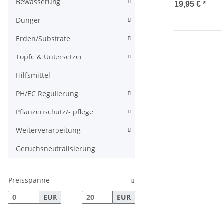
Bewässerung
95.000lm Hig
19,95 €
*
Dünger
Erden/Substrate
Töpfe & Untersetzer
Hilfsmittel
PH/EC Regulierung
Pflanzenschutz/- pflege
Weiterverarbeitung
Geruchsneutralisierung
Preisspanne
EUR
EUR