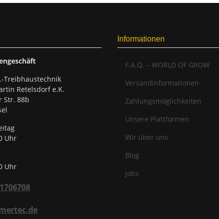
Informationen
engeschäft
F.A.Q. – WORLD OF GROW
.-Treibhaustechnik
Versandinformationen
rtin Retelsdorf e.K.
r Str. 88b
Zahlungsmöglichkeiten
el
Unsere Plattformen
eitag
Wir über uns
0 Uhr
Blog
0 Uhr
Jobs
31706708
mertec.de