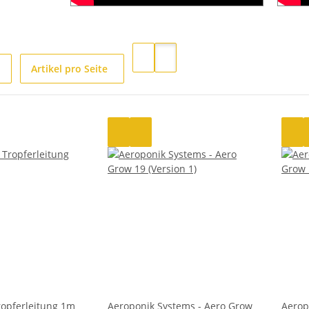
Artikel pro Seite
ropferleitung 1m
Aeroponik Systems - Aero Grow
Aerop