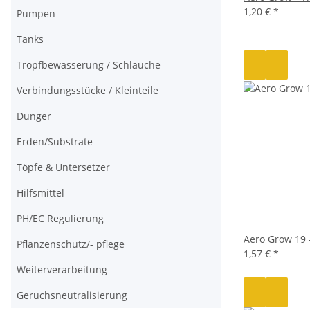
1,20 €
*
Pumpen
Tanks
Tropfbewässerung / Schläuche
Verbindungsstücke / Kleinteile
Dünger
Erden/Substrate
Töpfe & Untersetzer
Hilfsmittel
PH/EC Regulierung
Aero Grow 19 
Pflanzenschutz/- pflege
1,57 €
*
Weiterverarbeitung
Geruchsneutralisierung