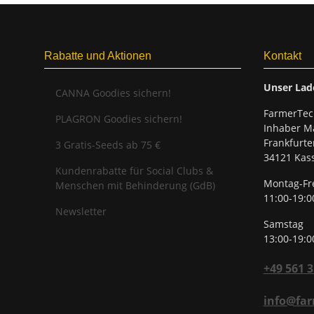
Rabatte und Aktionen
Kontakt
Unser Lad
CANNA Goodies sichern!
FarmerTec
PLAGRON Goodies sichern!
Inhaber Ma
Frankfurte
3 Gratis-Seeds ab 75 €
34121 Kass
Kundenrabatte für Social Clubs &
Montag-Fr
Menschen mit Behinderung (GdB)
11:00-19:0
Newsletter
Samstag
13:00-19:0
+49 561 
info@far