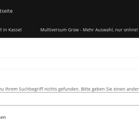
t in Kassel
Multiversum Grow - Mehr Auswahl, nur online!
zu Ihrem Suchbegriff nichts gefunden. Bitte geben Sie einen ander
hen