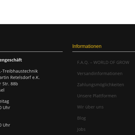
Informationen
engeschäft
F.A.Q. – WORLD OF GROW
.-Treibhaustechnik
Versandinformationen
rtin Retelsdorf e.K.
r Str. 88b
Zahlungsmöglichkeiten
el
Unsere Plattformen
eitag
Wir über uns
0 Uhr
Blog
0 Uhr
Jobs