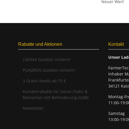
Neuer Wert
Rabatte und Aktionen
Kontakt
Unser Lad
CANNA Goodies sichern!
FarmerTec
PLAGRON Goodies sichern!
Inhaber Ma
Frankfurte
3 Gratis-Seeds ab 75 €
34121 Kass
Kundenrabatte für Social Clubs &
Montag-Fr
Menschen mit Behinderung (GdB)
11:00-19:0
Newsletter
Samstag
13:00-19:0